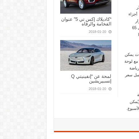
دولار
ن أجزاء
“كاديلاك إكس تي 5” عنوان
ار
الفخامة والرفاه
السفينة الأكبر إلى ترك قاع المحيط. يبلغ طول “فينيكس 1000” حوالى 65
2018-01-20
ها
اث طبقات يمكن
1” بتصميم مزدوج، مع لوحة
رياضة
يصل سعر
لمحة عن “إنفينيتي Q
إنسبيريشين
2018-01-20
ة
مريكي. ويُمكن