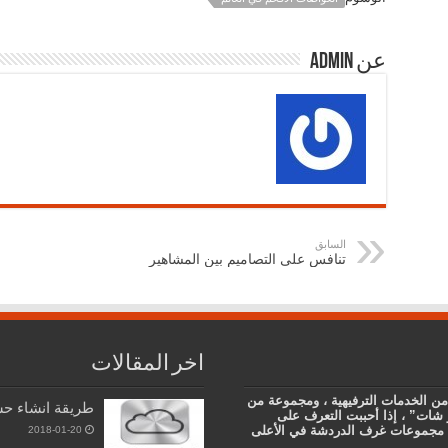
عن admin
السابق
تنافس على التصاميم بين المشاهير
اخر المقالات
من الخدمات الترفيهية ، ومجموعة من
طريقة انشاء حس
 شات” ، إذا أحببت التعرف على
دى مجموعات غرف الدردشة في الأعلى
2018-01-20