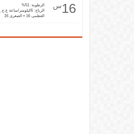
16
س
الرطوبة: 51%
الرياح: 6كيلومتر/ساعة غ.ج.غ
العظمى 16 • الصغرى 16