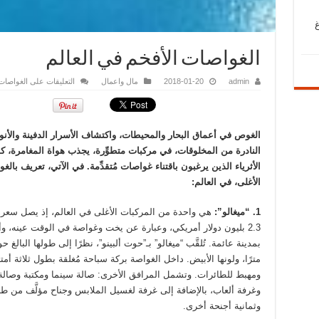
الغواصات الأفخم في العالم
admin
2018-01-20
مال واعمال
التعليقات
على الغواصات 
الغوص في أعماق البحار والمحيطات، واكتشاف الأسرار الدفينة والأنو
النادرة من المخلوقات، في مركبات متطوِّرة، يجذب هواة المغامرة، كم
الأثرياء الذين يرغبون باقتناء غواصات مُتقدِّمة. في الآتي، تعريف بالغ
الأغلى، في العالم:
1. “ميغالو”:
هي واحدة من المركبات الأغلى في العالم، إذ يصل سعره
2.3 بليون دولار أمريكي، وعبارة عن يخت وغواصة في الوقت عينه، و
مترًا، ولونها الأبيض. داخل الغواصة بركة سباحة مُغلقة بطول ثلاثة أمتا
ومهبط للطائرات. وتشمل المرافق الأخرى: صالة سينما ومكتبة وصالة
وغرفة ألعاب، بالإضافة إلى غرفة لغسيل الملابس وجناح مؤلَّف من طب
وثمانية أجنحة أخرى.