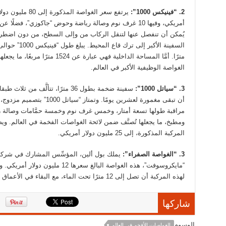
2. “فينيكس 1000”:
يرتفع سعر الغواصة المذكورة إلى 80 مليون 
أمريكي، وفيها 10 غرف نوم وصالة رياضة وحوض “جاكوزي”، فضلًا ع
يُمكن أن تنفصل عنها لتنقل الركاب من وإلى السطح، من دون اضطر
مترًا. أمَّا المساحة الداخلية فهي عبارة عن 1524 مترًا مربعًا، ما يجعل
الغواصة الوظيفية الأكبر في العالم.
3. “سياتل 1000”:
سفينة ضخمة بطول 36 مترًا، تتألَّف من ثل
أن تبقى مغمورة لعشرين يومًا. وتمتاز “سياتل 000
مراقبة طولها تسعة أمتار، وخمس غرف نوم وخمسة حمَّامات وصالة 
ومطبخ، ما يجعلها تُصنَّف ضمن لائحة الغواصات الفخمة في العالم. و
المركبة المذكورة، إلى 25 مليون دولار أمريكي.
3. “الغواصة الصفراء”:
يملك بول ألين، المؤسِّس المشارك في شرك
“مايكروسوفت”، هذه الغواصة البالغ سعرها 12 مليون دولار أ
لهذه المركبة أن تصل إلى 12 مترًا تحت الماء، مع البقاء في الأعماق لأسبوع.
شاركها
الوسوم
الغواصات الأفخم في العالم