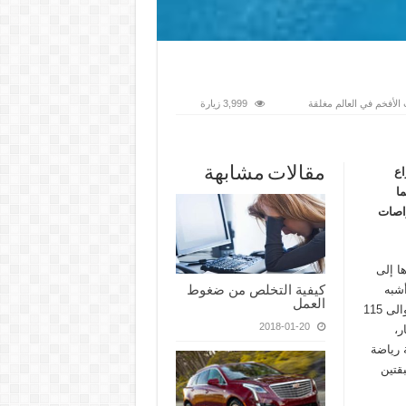
الأفخم في العالم مغلقة
3,999 زيارة
مقالات مشابهة
اع
ا
واصات
ا إلى
كيفية التخلص من ضغوط
أشبه
العمل
بمدينة عائمة. تُلقَّب “ميغالو” بـ”حوت ألبينو”، نظرًا إلى طولها البالغ حوالى 115
2018-01-20
ر،
 رياضة
قتين