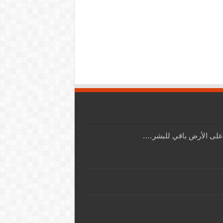
على الأرض باقي للبشر….