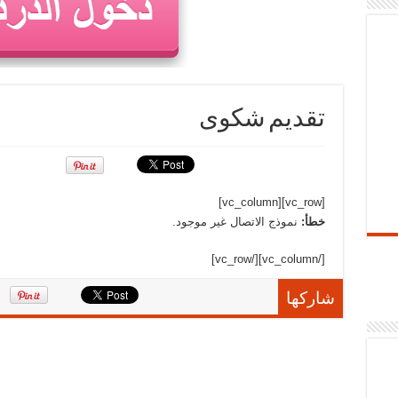
تقديم شكوى
[vc_row][vc_column]
خطأ:
نموذج الاتصال غير موجود.
[/vc_column][/vc_row]
شاركها