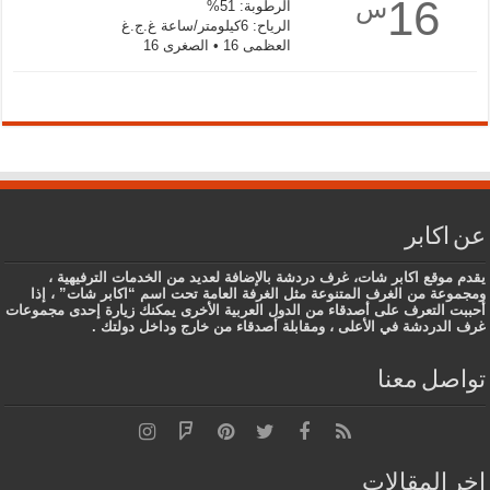
16
س
الرطوبة: 51%
الرياح: 6كيلومتر/ساعة غ.ج.غ
العظمى 16 • الصغرى 16
عن اكابر
يقدم موقع اكابر شات، غرف دردشة بالإضافة لعديد من الخدمات الترفيهية ،
ومجموعة من الغرف المتنوعة مثل الغرفة العامة تحت اسم “اكابر شات” ، إذا
أحببت التعرف على أصدقاء من الدول العربية الأخرى يمكنك زيارة إحدى مجموعات
غرف الدردشة في الأعلى ، ومقابلة أصدقاء من خارج وداخل دولتك .
تواصل معنا
اخر المقالات