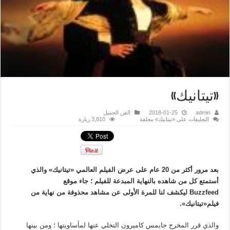
«تيتانيك»
admin
2018-01-25
الفن الجميل
التعليقات
على «تيتانيك» مغلقة
3,810 زيارة
بعد مرور أكثر من 20 عام على عرض الفيلم العالمي «تيتانيك» والذي
أستمتع كل من شاهده بالنهاية المبدعة للفيلم ؛ جاء موقع
Buzzfeed ليكشف لنا للمرة الأولى عن مشاهد محذوفة من نهاية من
فيلم«تيتانيك».
والذي قرر المخرج جايمس كاميرون التخلي عنها لمأساويتها ؛ ومن بينها