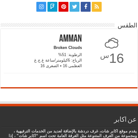
الطقس
Amman
Broken Clouds
16
س
الرطوبة: 51%
الرياح: 6كيلومتر/ساعة غ.ج.غ
العظمى 16 • الصغرى 16
عن اكابر
يقدم موقع اكابر شات، غرف دردشة بالإضافة لعديد من الخدمات الترفيهية ،
ومجموعة من الغرف المتنوعة مثل الغرفة العامة تحت اسم “اكابر شات” ، إذا