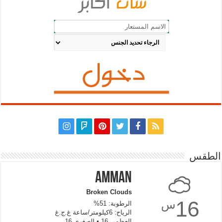
الطقس
Amman
Broken Clouds
16
س
الرطوبة: 51%
الرياح: 6كيلومتر/ساعة غ.ج.غ
العظمى 16 • الصغرى 16