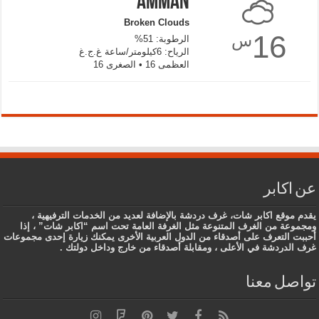
Amman
Broken Clouds
16
س
الرطوبة: 51%
الرياح: 6كيلومتر/ساعة غ.ج.غ
العظمى 16 • الصغرى 16
عن اكابر
يقدم موقع اكابر شات، غرف دردشة بالإضافة لعديد من الخدمات الترفيهية ،
ومجموعة من الغرف المتنوعة مثل الغرفة العامة تحت اسم “اكابر شات” ، إذا
أحببت التعرف على أصدقاء من الدول العربية الأخرى يمكنك زيارة إحدى مجموعات
غرف الدردشة في الأعلى ، ومقابلة أصدقاء من خارج وداخل دولتك .
تواصل معنا