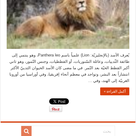
يُعرف الأسد (بالإنجليزيّة: Lion) علمياً باسم Panthera leo، وهو ينتمي إلى
طائفة الثّدييات، وعائلة السّنوريات، أو القططيات، وجنس النّمور، وهو ثاني
أكبر القطط الحيّة بعد النّمر. في ما مضى كان الأسد الحيوان الثدييّ الأكثر
انتشاراً بعد البشر، وتواجد في معظم أنحاء إفريقيا، وفي أوراسيا من أوروبا
الغربيّة إلى الهند، وفي …
أكمل القراءة »