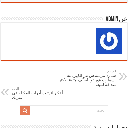
عن admin
السابق
سيارة مرسيدس بنز الكهربائية
“سمارت فور تو” تُصنّف مثابة الأكثر
صداقة للبيئة
التالي
أفكار لترتيب أدوات المكياج في
منزلك
دخول الدردشة