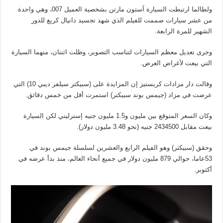
ولطالما ارتبطت السيارة آستون مارتن بشخصية العميل 007، وهي واحدة
من عشر سيارات صممت للفيلم الذي شهد تجسيد دانيال كريغ للدور
الشهير للمرة الرابعة.
وجرى تعديل معظم السيارات لتناسب التصوير، وظلت اثنتان، منهما السيارة
التي بيعت لأغراض العرض.
وقالت دار مزادات كريستيز إن المزايدة على (سبيكتر سيلفر ديبي 10) التي
عرضت في مزاد (جيمس بوند سبيكتر) استمرت أقل من خمس دقائق.
وكان السعر المتوقع بين مليون و1.5 مليون جنيه إسترليني لكن السيارة
بيعت مقابل 2434500 جنيه (نحو 3.48 مليون دولار).
وحقق (سبيكتر) وهو الفيلم الرابع والعشرين لسلسلة جيمس بوند في
53عاما، حوالي 879 مليون دولار في جميع أنحاء العالم، منذ بدأ عرضه في
أكتوبر.