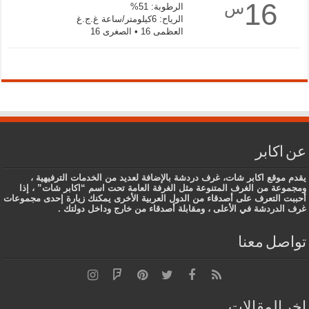
16
س
الرطوبة: 51%
الرياح: 6كيلومتر/ساعة غ.ج.غ
العظمى 16 • الصغرى 16
عن اكابر
يقدم موقع اكابر شات، غرف دردشة بالإضافة لعديد من الخدمات الترفيهية ،
ومجموعة من الغرف المتنوعة مثل الغرفة العامة تحت اسم “اكابر شات” ، إذا
أحببت التعرف على أصدقاء من الدول العربية الأخرى يمكنك زيارة إحدى مجموعات
غرف الدردشة في الأعلى ، ومقابلة أصدقاء من خارج وداخل دولتك .
تواصل معنا
اخر المقالات