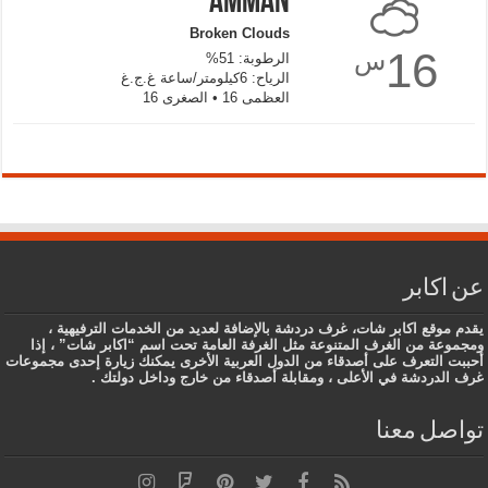
Amman
Broken Clouds
16
س
الرطوبة: 51%
الرياح: 6كيلومتر/ساعة غ.ج.غ
العظمى 16 • الصغرى 16
عن اكابر
يقدم موقع اكابر شات، غرف دردشة بالإضافة لعديد من الخدمات الترفيهية ،
ومجموعة من الغرف المتنوعة مثل الغرفة العامة تحت اسم “اكابر شات” ، إذا
أحببت التعرف على أصدقاء من الدول العربية الأخرى يمكنك زيارة إحدى مجموعات
غرف الدردشة في الأعلى ، ومقابلة أصدقاء من خارج وداخل دولتك .
تواصل معنا