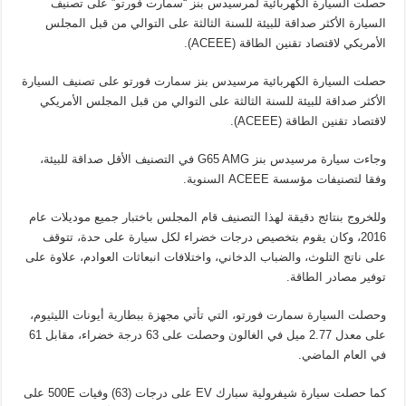
حصلت السيارة الكهربائية لمرسيدس بنز “سمارت فورتو” على تصنيف
السيارة الأكثر صداقة للبيئة للسنة الثالثة على التوالي من قبل المجلس
الأمريكي لاقتصاد تقنين الطاقة (ACEEE).
حصلت السيارة الكهربائية مرسيدس بنز سمارت فورتو على تصنيف السيارة
الأكثر صداقة للبيئة للسنة الثالثة على التوالي من قبل المجلس الأمريكي
لاقتصاد تقنين الطاقة (ACEEE).
وجاءت سيارة مرسيدس بنز G65 AMG في التصنيف الأقل صداقة للبيئة،
وفقا لتصنيفات مؤسسة ACEEE السنوية.
وللخروج بنتائج دقيقة لهذا التصنيف قام المجلس باختبار جميع موديلات عام
2016، وكان يقوم بتخصيص درجات خضراء لكل سيارة على حدة، تتوقف
على ناتج التلوث، والضباب الدخاني، واختلافات انبعاثات العوادم، علاوة على
توفير مصادر الطاقة.
وحصلت السيارة سمارت فورتو، التي تأتي مجهزة ببطارية أيونات الليثيوم،
على معدل 2.77 ميل في الغالون وحصلت على 63 درجة خضراء، مقابل 61
في العام الماضي.
كما حصلت سيارة شيفرولية سبارك EV على درجات (63) وفيات 500E على