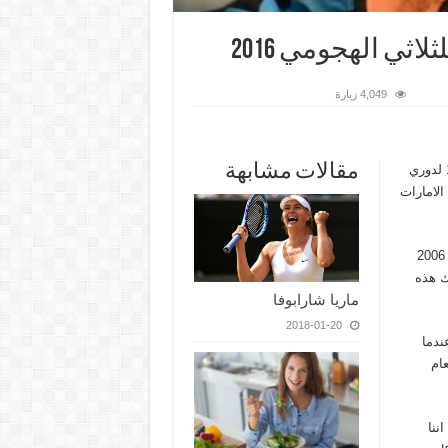
اثي الهجومي 2016
4,049 زيارة
مقالات مشابهة
يحاول برشلونة الاسباني حامل اللقب أن يجعل مباراة ذهاب دور الـ16 لدوري
الامارات
الأرجنتيني ليونيل ميسي حرمته الاصابة من المشاركة في نهائي العام 2006
ك هذه
ماريا شارابوفا
2018-01-20
ندما
عام
ننا