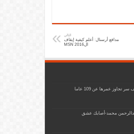
التالي
مدافع أرسنال: أعلم كيفية إيقاف
الMSN 2016
 تجاوز عمرها عن 109 عاما
دالرحمن محمد-أصابك عشق