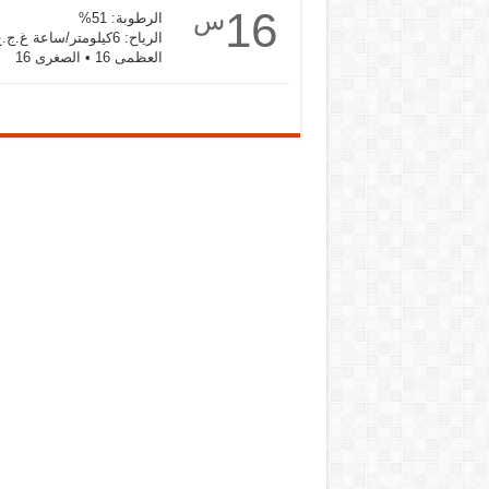
16
س
الرطوبة: 51%
الرياح: 6كيلومتر/ساعة غ.ج.غ
العظمى 16 • الصغرى 16