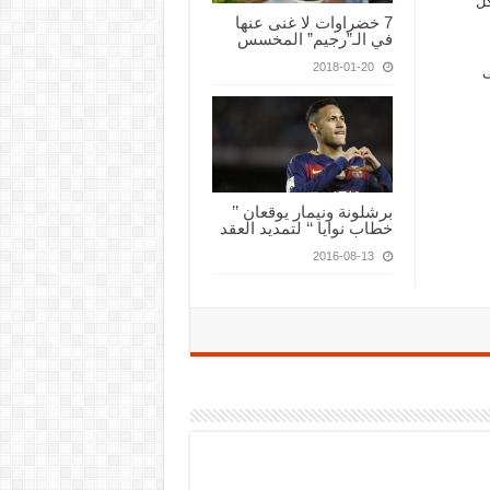
كل
7 خضراوات لا غنى عنها
في الـ”رجيم” المخسس
2018-01-20
ى
برشلونة ونيمار يوقعان ’’
خطاب نوايا ‘‘ لتمديد العقد
2016-08-13