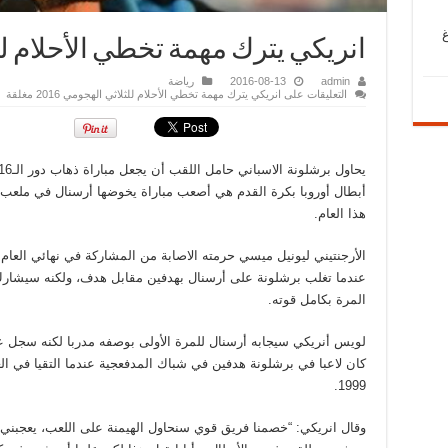
انريكي يترك مهمة تخطي الأحلام للثل
admin
2016-08-13
رياضة
التعليقات
على انريكي يترك مهمة تخطي الأحلام للثلاثي الهجومي 2016 مغلقة
أبطال أوروبا بكرة القدم هي أصعب مباراة يخوضها أرسنال في ملعب 
هذا العام.
عندما تغلب برشلونة على أرسنال بهدفين مقابل هدف، ولكنه سيشار
المرة بكامل قوته.
لويس أنريكي سيجابه أرسنال للمرة الأولى بوصفه مدربا لكنه سجل ع
كان لاعبا في برشلونة هدفين في شباك المدفعجية عندما التقيا في ال
1999.
وقال انريكي: “خصمنا فريق قوي سنحاول الهيمنة على اللعب، يعجبني ا