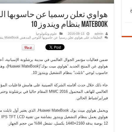
هواوي تعلن رسميا عن حاسوبها ا
MateBook بنظام ويندوز 10
admin
2016-08-13
علوم وتكنولوجيا
التعليقات
على هواوي تعلن رسميا عن حاسوبها اللوحي المدهش MateBook بنظام ويندوز 10 مغلقة
ضمن فعاليات مؤتمر الجوال العالمي في مدينة برشلونة الإسبانية، أع
هواوي عن المنتج الجديد “هواوي ميت بوك”(ei MateBook
حاسوب لوحي “تابلت” بنظام التشغيل ويندوز 10.
جاء ذلك خلال حدث أقامته الشركة الصينية على هامش فاعليات المؤت
فبراير/شباط الحالي.
ويحمل هواوي ميت بوك Huawei MateBook، الذي يعتبر أ
هواوي 
12 بوصة بدقة 2160×1440 بكسل، تشغل 84% من حجم الجهاز.