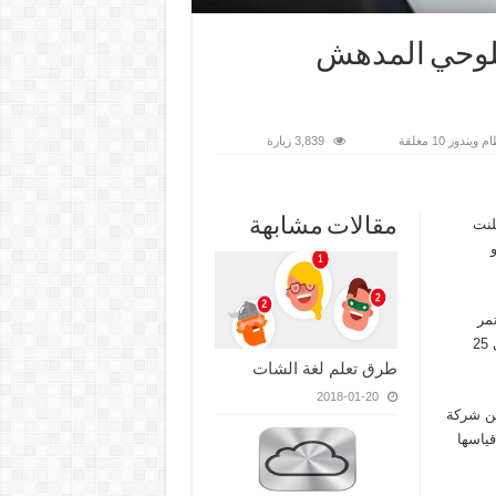
للوحي المدهش
3,839 زيارة
مقالات مشابهة
لنت
Huaw)، وهو
مر
العالمي للهاتف المحمول MWC 2016 المقام حاليا في برشلونة وحتى 25
طرق تعلم لغة الشات
2018-01-20
ول تابلت من شركة
يعمل بنظام التشغيل ويندوز بشاشة من تقنية IPS TFT LCD قياسها