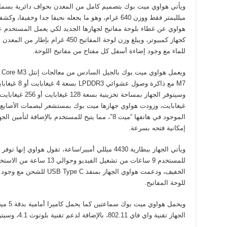
ميلليمتر فقط ووزن 640 غرام، وهو ما يجعله نحيفا جدا وخفيفا، وك
هواوي عن غطاء بلوحة مفاتيح لجهازها الجديد لكي يعمل المستخدم ع
كجهاز كمبيوتر، ويبلغ وزن لوحة المفاتيح 450 غرام بإطار من
للماء مع وجود إضاءة أسفل كل مفتاح من مفاتيح اللوحة.
M7 مع ذاكرة وصول عشوائي LPDDR3 بسعة 4 غيغ
غيغابايت، وزودت هواوي جهازها ميت بوك بمستشعر لبصمات الأصابع
الموجود في هاتفها “ميت 8″، مما يتيح للمستخدم بالإضافة لتأمين الج
إمكانية فتحه بسرعة.
ويأتي الجهاز ببطارية 4430 ميللي أمبير/ساعة، تقول هواوي إنها توفر
للمستخدم 9 ساعات من تشغيل الفيديو وحوالي 13 ساعة من
للوحة المفاتيح.
ويحمل ه
الجهاز تقنية واي فاي 802.11، بالإضافة لدعم تقنية بلوتوث 4.1، وسيتوفر الجهاز باللون الفضي واللون الذهبي.