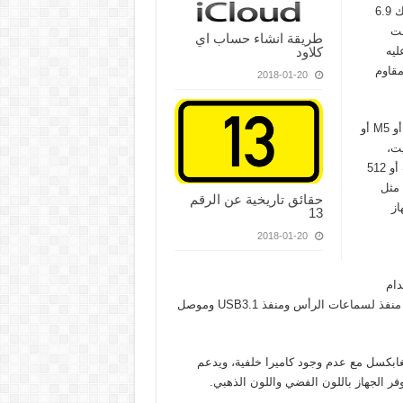
ويأتي هواوي ميت بوك بتصميم كامل من المعدن بحواف دائرية بسمك 6.9
شفت
طريقة انشاء حساب اي
كلاود
ليه
 المعدن مقاوم
2018-01-20
ويعمل هواوي ميت بوك بالجيل السادس من معالجات إنتل Core M3 أو M5 أو
ابايت أو 8 غيغابايت،
وسيتوفر الجهاز بمساحة تخزينية بسعة 128 غيغابايت أو 256 غيغابايت أو 512
 مثل
حقائق تاريخية عن الرقم
هاز
13
2018-01-20
 الاستخدام
الخفيف، ودعمت هواوي الجهاز بمنفذ USB Type C للشحن مع وجود منفذ لسماعات الرأس ومنفذ USB3.1 وموصل
واوي ميت بوك سماعتين كما يحمل كاميرا أمامية بدقة 5 ميغابكسل مع عدم وجود كاميرا خلفية، ويدعم