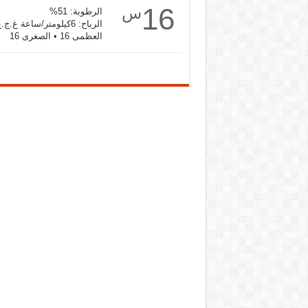
16
س
الرطوبة: 51%
الرياح: 6كيلومتر/ساعة غ.ج.غ
العظمى 16 • الصغرى 16