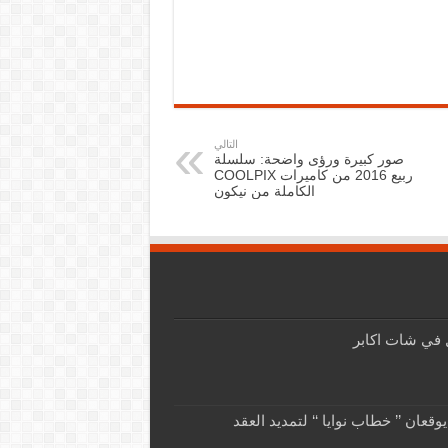
التالي
صور كبيرة ورؤى واضحة: سلسلة
ربيع 2016 من كاميرات COOLPIX
الكاملة من نيكون
 في شات اكابر
وقعان ’’ خطاب نوايا ‘‘ لتمديد العقد