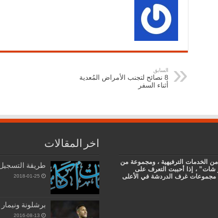
السابق
8 نصائح لتجنب الأمراض المُعدية
أثناء السفر
اخر المقالات
من الخدمات الترفيهية ، ومجموعة من
طريقة التسجيل
 شات” ، إذا أحببت التعرف على
دى مجموعات غرف الدردشة في الأعلى
2018-01-25
برشلونة ونيمار ي
2016-08-13