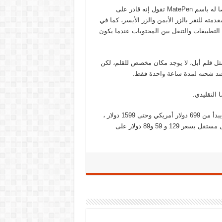
وبالإضافة للكشف عن الجهاز أعلنت هواوي عن قلم رقمي صنع خصيصا له باسم MatePen تقول إنه قادر على
مقدمته للنقر بالزر الأيمن والزر الأيسر، كما في
 التطبيقات والتنقل بين المحتويات عندما يكون
كس القلم المخصص لجهاز مايكروسوفت اللوحي Surface ومثل قلم أبل، لا يوجد مكان مخصص للقلم، لكن
ويتوفر هواوي ميت بوك في وقت لاحق هذا العام وفقا للشركة بسعر يبدأ من 699 دولار أمريكي وحتى 1599 دولار ،
وستبيع الشركة كل من لوحة المفاتيح والقلم الرقمي والـ dock بشكل مستقل بسعر 129 و 59 و89 دولار على