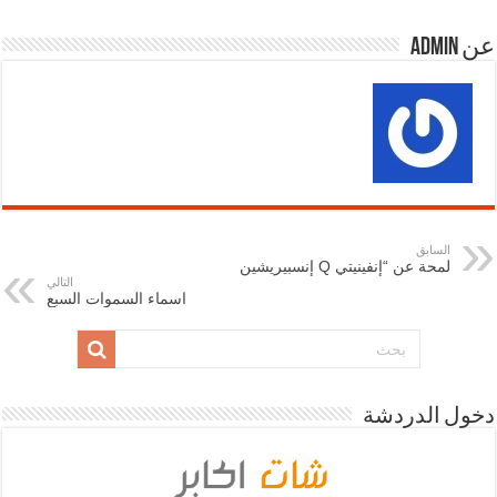
عن admin
السابق
لمحة عن “إنفينيتي Q إنسبيريشين
التالي
اسماء السموات السبع
دخول الدردشة