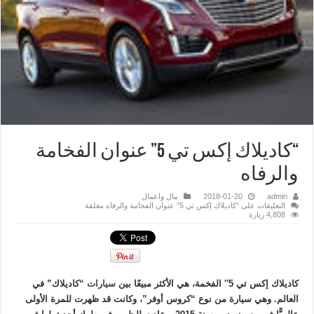
“كاديلاك إكس تي 5” عنوان الفخامة
والرفاه
admin
2018-01-20
مال واعمال
التعليقات
على “كاديلاك إكس تي 5” عنوان الفخامة والرفاه مغلقة
4,808 زيارة
كاديلاك إكس تي 5″ الفخمة، هي الأكثر مبيعًا بين
سيارات
“كاديلاك” في
العالم. وهي سيارة من نوع “كروس أوفر”، وكانت قد ظهرت للمرة الأولى