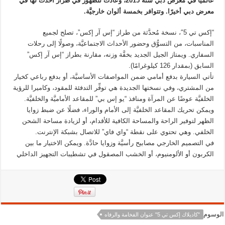
عالميًّا في معرض
دبي
سنة 2015، وعادت للظهور في طراز أحدث لها في
معرض دبي أخيرًا. وتتوافر بخمسة ألوان خارجيَّة.
“إكس تي 5″، نسخة مُحدَّثة من طراز “إس آر إكس”، تصلح لجميع
المناسبات، من التسوُّق وحضور الأحداث الاجتماعيَّة، وصولًا إلى رحلات
السفاري. ويمتاز الجيل الجديد بخفَّة وزنه، مقارنة بطراز “إس آر إكس”
السابق (بمقدار 126 كيلوغرامًا).
تأتي السيارة بدفع أمامي ضمن المواصفات الأساسيَّة، أو بدفع رباعي كخيار
من المشتري، وفي نسختها الجديدة هي توفِّر التدفئة للمقود، وكاميرا للرؤية
الخلفيَّة عوضًا عن المرآة ومنافذ “يو إس بي” للمقاعد الأماميَّة والخلفيَّة.
ويمكن تحريك المقاعد الخلفيَّة إلى الأمام والوراء، فضلًا عن ضبط زوايا
الظهر لتوفير الراحة والمساحة الكافية للأقدام، أو لزيادة مساحة الشحن
الخلفي. وهي تحتوي على نقطة “واي فاي” للاتصال بشبكة الإنترنت.
في التصميم الخارجي مصابيح رأسيَّة وزوايا حادَّة. ويمكن الاختيار ما بين
الكربون أو الألومنيوم، أو الخشب المصقول في تشطيبات التجهيز الداخلي
الوسوم
"كاديلاك إكس تي 5" عنوان الفخامة والرفاه