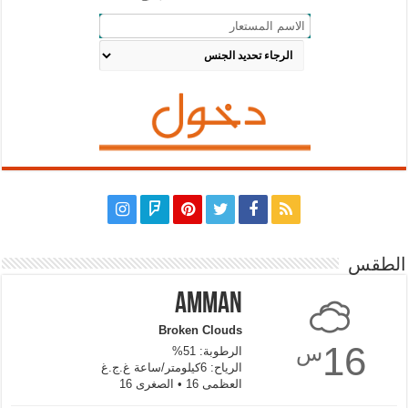
الطقس
Amman
Broken Clouds
16
س
الرطوبة: 51%
الرياح: 6كيلومتر/ساعة غ.ج.غ
العظمى 16 • الصغرى 16